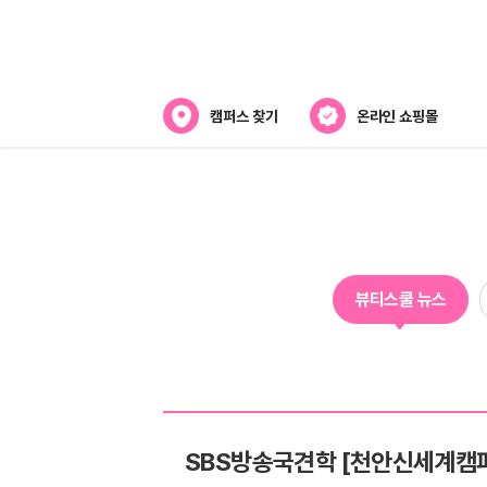
캠퍼스 찾기
온라인 쇼핑몰
뷰티스쿨 소개
강사진 소개
전국캠퍼스 찾기
뷰티스쿨 뉴스
제휴협력사
SBS방송국견학 [천안신세계캠