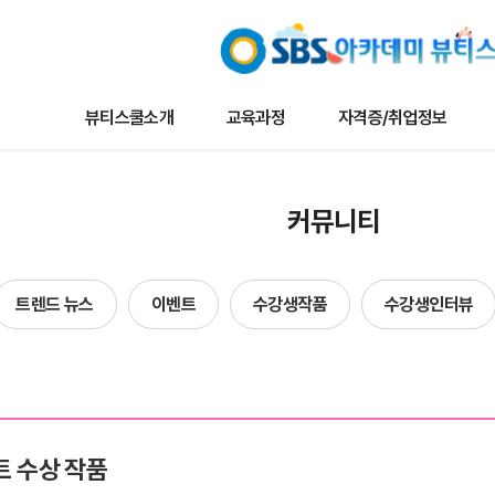
뷰티스쿨소개
교육과정
자격증/취업정보
교육과정
자격증/취업정보
커뮤니
커뮤니티
나토뷰티마스터
채용/취업정보
뷰티스쿨 
메이크업
자격증정보
트렌드 뉴
트렌드 뉴스
이벤트
수강생작품
수강생인터뷰
타일리스트
자료실
이벤트
네일아트
수강생작
헤어
수강생인
에스테틱
합격자현
 수상 작품
단과
방송국견학/행