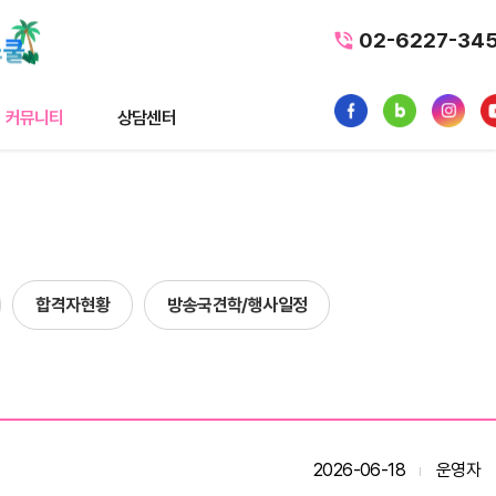
02-6227-34
커뮤니티
상담센터
티
상담센터
뉴스
수강료조회
스
1:1 문의
합격자현황
방송국견학/행사일정
내일배움카드
품
가맹/제휴문의
터뷰
자주묻는질문
황
2026-06-18
운영자
사일정