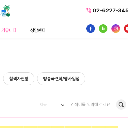
02-6227-34
커뮤니티
상담센터
티
상담센터
뉴스
수강료조회
스
1:1 문의
합격자현황
방송국견학/행사일정
내일배움카드
품
가맹/제휴문의
터뷰
자주묻는질문
제목
황
사일정