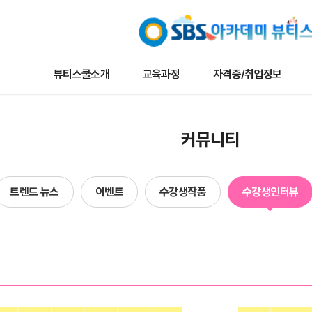
뷰티스쿨소개
교육과정
자격증/취업정보
교육과정
자격증/취업정보
커뮤니
커뮤니티
나토뷰티마스터
채용/취업정보
뷰티스쿨 
메이크업
자격증정보
트렌드 뉴
트렌드 뉴스
이벤트
수강생작품
수강생인터뷰
타일리스트
자료실
이벤트
네일아트
수강생작
헤어
수강생인
에스테틱
합격자현
단과
방송국견학/행