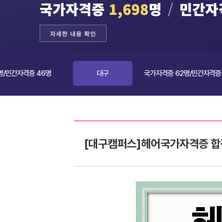
증 46명
대구
국가자격증 62명/민간자격증 83명
[대구캠퍼스]헤어국가자격증 