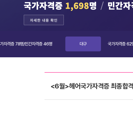
78명/민간자격증 46명
대구
국가자격증 62명/민간자격
<6월>헤어국가자격증 최종합