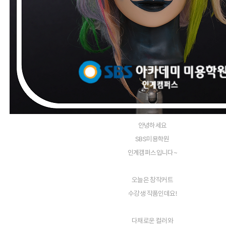
안녕하세요
SBS미용학원
인계캠퍼스입니다~
오늘은 창작커트
수강생 작품인데요!
다채로운 컬러와