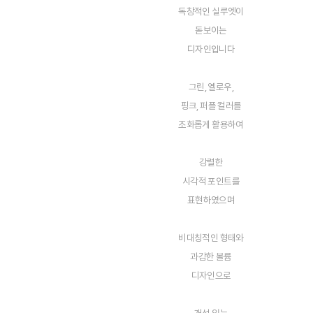
독창적인 실루엣이
돋보이는
디자인입니다
그린, 옐로우,
핑크, 퍼플 컬러를
조화롭게 활용하여
강렬한
시각적 포인트를
표현하였으며
비대칭적인 형태와
과감한 볼륨
디자인으로