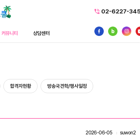
02-6227-34
커뮤니티
상담센터
티
상담센터
뉴스
수강료조회
스
1:1 문의
합격자현황
방송국견학/행사일정
내일배움카드
품
가맹/제휴문의
터뷰
자주묻는질문
황
2026-06-05
suwon2
사일정