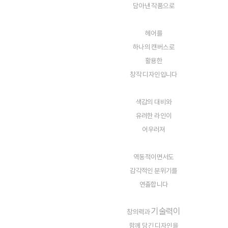
담아낸 작품으로
헤어를
하나의 캔버스로
활용한
창작 디자인입니다
색감의 대비와
유려한 라인이
어우러져
역동적이면서도
감각적인 분위기를
연출합니다
기술력이
창의력과
함께 담긴 디자인을