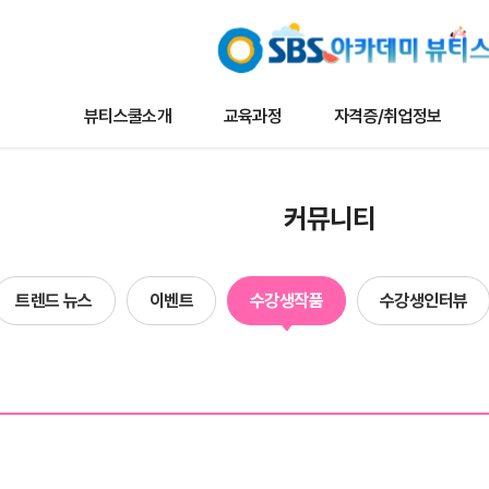
뷰티스쿨소개
교육과정
자격증/취업정보
교육과정
자격증/취업정보
커뮤니
커뮤니티
나토뷰티마스터
채용/취업정보
뷰티스쿨 
메이크업
자격증정보
트렌드 뉴
트렌드 뉴스
이벤트
수강생작품
수강생인터뷰
타일리스트
자료실
이벤트
네일아트
수강생작
헤어
수강생인
에스테틱
합격자현
단과
방송국견학/행