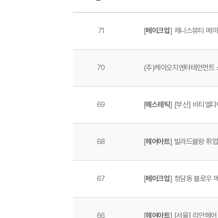
71
[
메이크업
] 제니스뷰티 메
70
(주)케이오지엔터테인먼트
69
[
에스테틱
] [부산] 비티
68
[
헤어아트
] 빌라드블랑 취
67
[
메이크업
] 청담동 블로우
66
[
헤어아트
] [서울] 리안헤