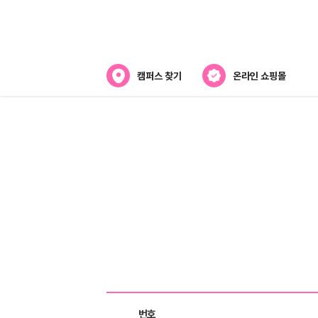
캠퍼스 찾기
온라인 쇼핑몰
뷰티스쿨 소개
강사진 소개
전국캠퍼스 찾기
제휴협력사
게시판목록
번호