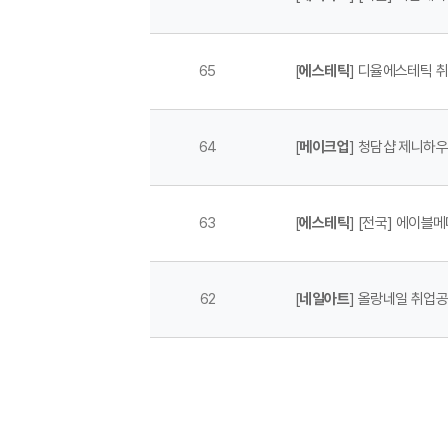
65
[
에스테틱
] 디율에스테틱 
64
[
메이크업
] 청담샵 제니하
63
[
에스테틱
] [전국] 에이블
62
[
네일아트
] 올랑네일 취업