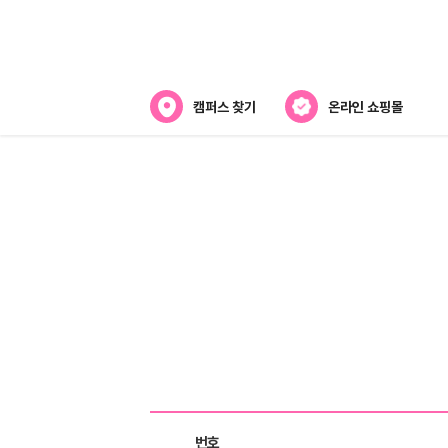
캠퍼스 찾기
온라인 쇼핑몰
뷰티스쿨 소개
강사진 소개
전국캠퍼스 찾기
제휴협력사
게시판목록
번호