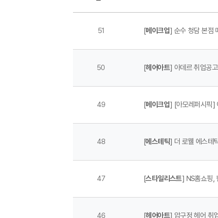
51
[
메이크업
] 순수 청담 본점
50
[
헤어아트
] 아데르 취업공
49
[
메이크업
] [아모레퍼시픽]
48
[
에스테틱
] 더 로웰 에스테
47
[
스타일리스트
] NS홈쇼핑
46
[
헤어아트
] 압구정 헤어 취