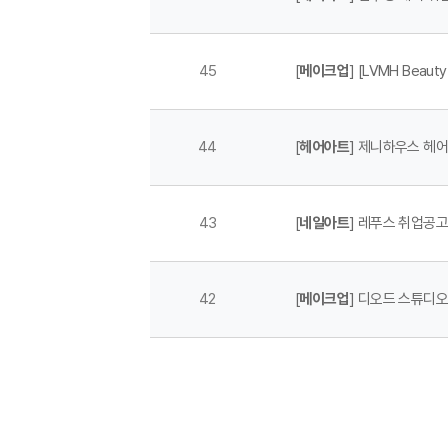
45
[
메이크업
] [LVMH Bea
44
[
헤어아트
] 제니하우스 헤어
43
[
네일아트
] 레푸스 취업공
42
[
메이크업
] 디오드 스튜디