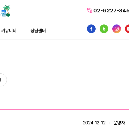
02-6227-34
커뮤니티
상담센터
티
상담센터
뉴스
수강료조회
스
1:1 문의
실
내일배움카드
품
가맹/제휴문의
터뷰
자주묻는질문
황
사일정
2024-12-12
운영자