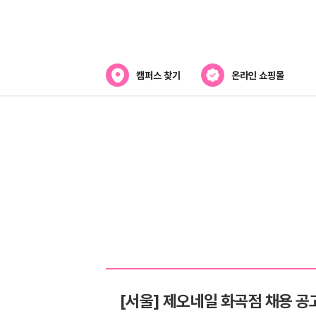
캠퍼스 찾기
온라인 쇼핑몰
뷰티스쿨 소개
강사진 소개
라오
전국캠퍼스 찾기
제휴협력사
스
[서울] 제오네일 화곡점 채용 공