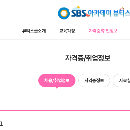
뷰티스쿨소개
교육과정
자격증/취업정보
교육과정
자격증/취업정보
커뮤니
자격증/취업정보
나토뷰티마스터
채용/취업정보
뷰티스쿨 
메이크업
자격증정보
트렌드 뉴
채용/취업정보
자격증정보
자료
타일리스트
자료실
이벤트
네일아트
수강생작
헤어
수강생인
에스테틱
합격자현
고
단과
방송국견학/행