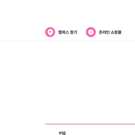
캠퍼스 찾기
온라인 쇼핑몰
뷰티스쿨 소개
강사진 소개
전국캠퍼스 찾기
제휴협력사
게시판목록
번호