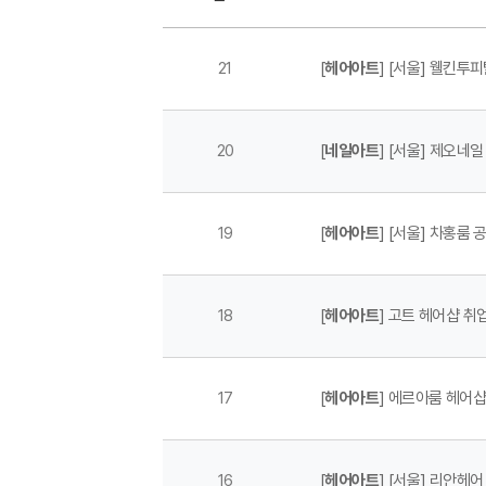
21
[
헤어아트
] [서울] 웰킨투
20
[
네일아트
] [서울] 제오네
19
[
헤어아트
] [서울] 차홍룸
18
[
헤어아트
] 고트 헤어샵 취
17
[
헤어아트
] 에르아룸 헤어
16
[
헤어아트
] [서울] 리안헤