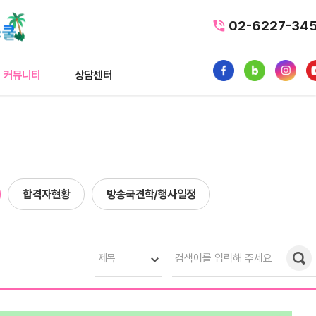
02-6227-34
커뮤니티
상담센터
티
상담센터
뉴스
수강료조회
스
1:1 문의
합격자현황
방송국견학/행사일정
내일배움카드
품
가맹/제휴문의
터뷰
자주묻는질문
제목
황
사일정