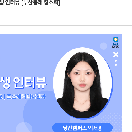
생 인터뷰 [부산동래 정소희]