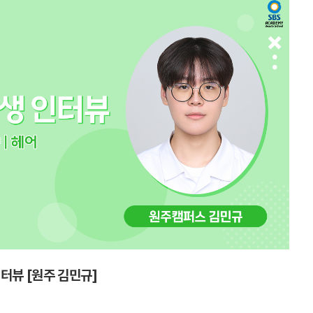
터뷰 [원주 김민규]