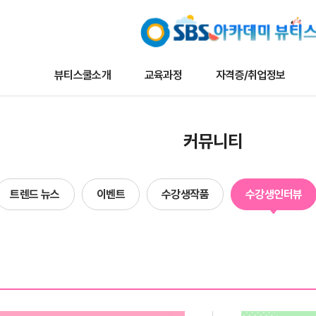
뷰티스쿨소개
교육과정
자격증/취업정보
교육과정
자격증/취업정보
커뮤니
커뮤니티
나토뷰티마스터
채용/취업정보
뷰티스쿨 
메이크업
자격증정보
트렌드 뉴
트렌드 뉴스
이벤트
수강생작품
수강생인터뷰
타일리스트
자료실
이벤트
네일아트
수강생작
헤어
수강생인
에스테틱
합격자현
단과
방송국견학/행